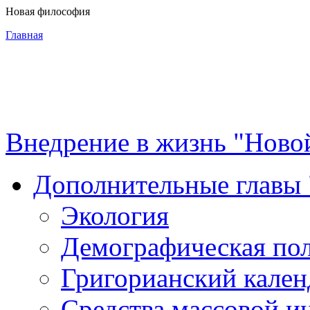
Новая философия
Главная
3-я Мировая
война
Внедрение в жизнь "Ново
Программа
Дополнительные главы
Суть новой
Экология
философии
Демографическая по
Материалы
Григорианский кален
Средства массовой 