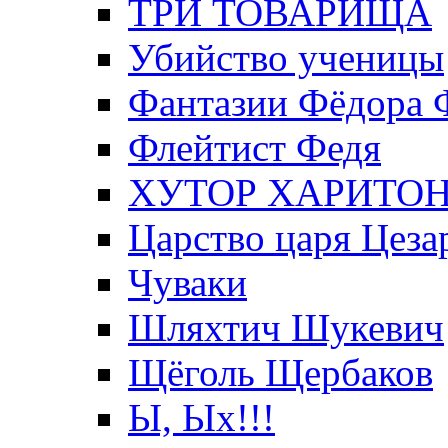
ТРИ ТОВАРИЩА
Убийство ученицы
Фантазии Фёдора 
Флейтист Федя
ХУТОР ХАРИТО
Царство царя Цеза
Чуваки
Шляхтич Шукевич
Щёголь Щербаков
Ы, Ых!!!