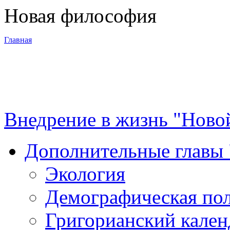
Новая философия
Главная
3-я Мировая
война
Внедрение в жизнь "Ново
Программа
Дополнительные главы
Суть новой
Экология
философии
Демографическая по
Материалы
Григорианский кален