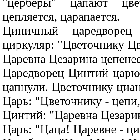
"церберы" цапают цве
цепляется, царапается.
Циничный царедворец
циркуляр: "Цветочнику Цв
Царевна Цезарина цепенее
Царедворец Цинтий царю:
цапнули. Цветочнику циа
Царь: "Цветочнику - цепи
Цинтий: "Царевна Цезарина
Царь: "Цаца! Царевне - ци