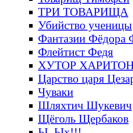
ТРИ ТОВАРИЩА
Убийство ученицы
Фантазии Фёдора 
Флейтист Федя
ХУТОР ХАРИТО
Царство царя Цеза
Чуваки
Шляхтич Шукевич
Щёголь Щербаков
Ы, Ых!!!