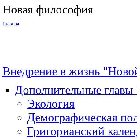
Новая философия
Главная
3-я Мировая
война
Внедрение в жизнь "Ново
Программа
Дополнительные главы
Суть новой
Экология
философии
Демографическая по
Материалы
Григорианский кален