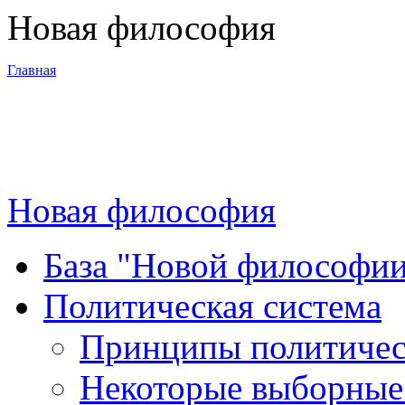
Новая философия
Главная
3-я Мировая
война
Новая философия
Программа
База "Новой философи
Суть новой
Политическая система
философии
Принципы политическ
Материалы
Некоторые выборные